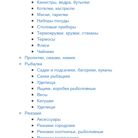
Канистры, ведра, бутылки
Котелки, кастрюли
Миски, тарелки
Наборы посуды
Столовые приборы
Термокружки. кружки, стаканы
Термосы
Фляги
Чайники
Пропитки, смазки, химия
Рыбалка
Садки и подсачеки, багорики, куканы
Санки рыбацкие
Удилища
Ящики, коробки рыболовные
Весы
Катушки
Удилище
Рюкзаки
Аксессуары
Рюкзаки городские
Рюкзаки охотничьи, рыболовные
Рюкзаки тактические