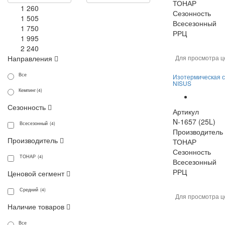
ТОНАР
1 260
Сезонность
1 505
Всесезонный
1 750
РРЦ
1 995
2 240
Направления
Для просмотра ц
Все
Изотермическая с
NISUS
Кемпинг (4)
Сезонность
Артикул
N-1657 (25L)
Всесезонный (4)
Производитель
Производитель
ТОНАР
Сезонность
ТОНАР (4)
Всесезонный
РРЦ
Ценовой сегмент
Средний (4)
Для просмотра ц
Наличие товаров
Все