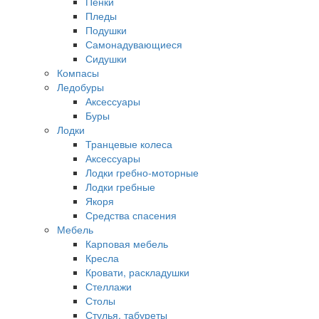
Пенки
Пледы
Подушки
Самонадувающиеся
Сидушки
Компасы
Ледобуры
Аксессуары
Буры
Лодки
Транцевые колеса
Аксессуары
Лодки гребно-моторные
Лодки гребные
Якоря
Средства спасения
Мебель
Карповая мебель
Кресла
Кровати, раскладушки
Стеллажи
Столы
Стулья, табуреты