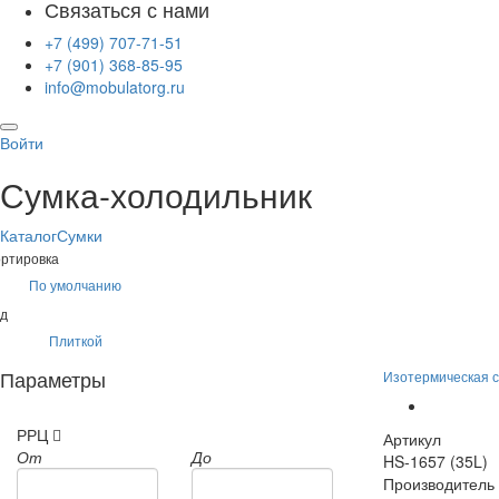
Связаться с нами
+7 (499) 707-71-51
+7 (901) 368-85-95
info@mobulatorg.ru
Войти
Сумка-холодильник
Каталог
Сумки
ртировка
По умолчанию
д
Плиткой
Параметры
Изотермическая с
РРЦ
Артикул
От
До
HS-1657 (35L)
Производитель