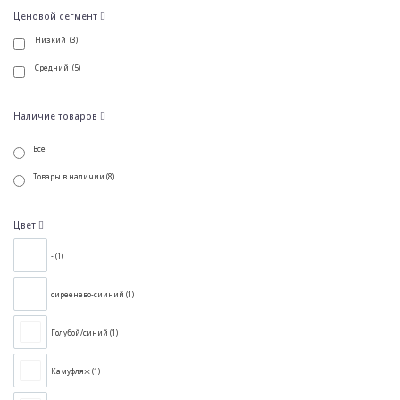
Ценовой сегмент
Низкий (3)
Средний (5)
Наличие товаров
Все
Товары в наличии (8)
Цвет
- (
1
)
сиреенево-сииний (
1
)
Голубой/синий (
1
)
Камуфляж (
1
)