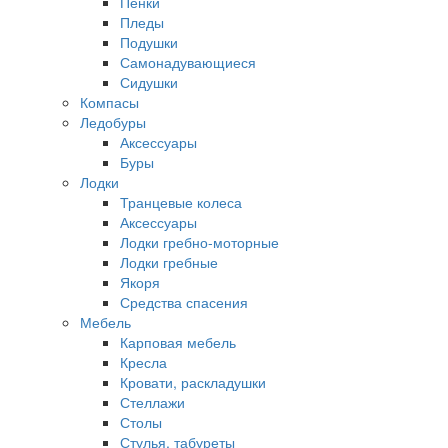
Пенки
Пледы
Подушки
Самонадувающиеся
Сидушки
Компасы
Ледобуры
Аксессуары
Буры
Лодки
Транцевые колеса
Аксессуары
Лодки гребно-моторные
Лодки гребные
Якоря
Средства спасения
Мебель
Карповая мебель
Кресла
Кровати, раскладушки
Стеллажи
Столы
Стулья, табуреты