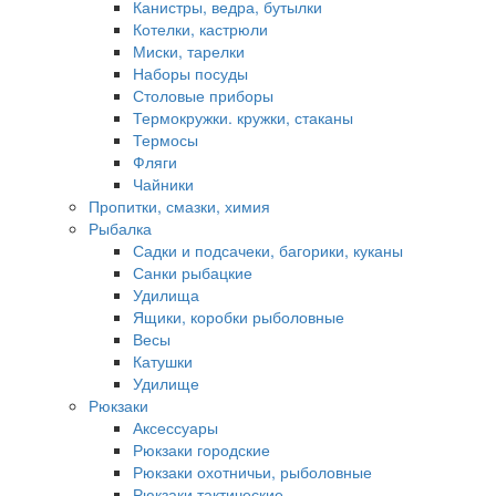
Канистры, ведра, бутылки
Котелки, кастрюли
Миски, тарелки
Наборы посуды
Столовые приборы
Термокружки. кружки, стаканы
Термосы
Фляги
Чайники
Пропитки, смазки, химия
Рыбалка
Садки и подсачеки, багорики, куканы
Санки рыбацкие
Удилища
Ящики, коробки рыболовные
Весы
Катушки
Удилище
Рюкзаки
Аксессуары
Рюкзаки городские
Рюкзаки охотничьи, рыболовные
Рюкзаки тактические