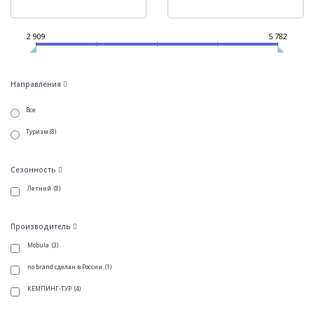
2 909
5 782
Направления
Все
Туризм (8)
Сезонность
Летний (8)
Производитель
Mobula (3)
no brand сделан в России (1)
КЕМПИНГ-ТУР (4)