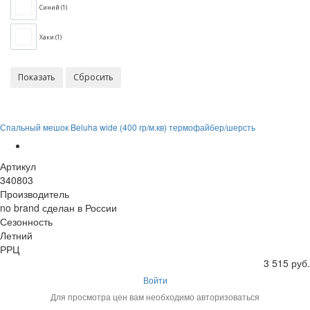
Синий (
1
)
Хаки (
1
)
Спальный мешок Beluha wide (400 гр/м.кв) термофайбер/шерсть
Артикул
340803
Производитель
no brand сделан в России
Сезонность
Летний
РРЦ
3 515 руб.
Войти
Для просмотра цен вам необходимо авторизоваться