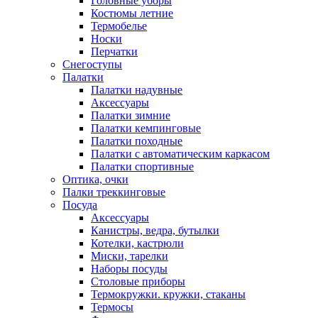
Головные уборы
Костюмы летние
Термобелье
Носки
Перчатки
Снегоступы
Палатки
Палатки надувные
Аксессуары
Палатки зимние
Палатки кемпинговые
Палатки походные
Палатки с автоматическим каркасом
Палатки спортивные
Оптика, очки
Палки треккинговые
Посуда
Аксессуары
Канистры, ведра, бутылки
Котелки, кастрюли
Миски, тарелки
Наборы посуды
Столовые приборы
Термокружки. кружки, стаканы
Термосы