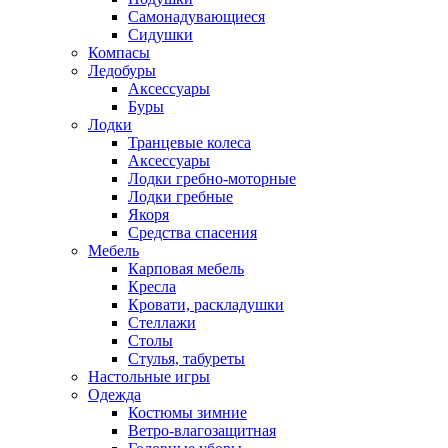
Самонадувающиеся
Сидушки
Компасы
Ледобуры
Аксессуары
Буры
Лодки
Транцевые колеса
Аксессуары
Лодки гребно-моторные
Лодки гребные
Якоря
Средства спасения
Мебель
Карповая мебель
Кресла
Кровати, раскладушки
Стеллажи
Столы
Стулья, табуреты
Настольные игры
Одежда
Костюмы зимние
Ветро-влагозащитная