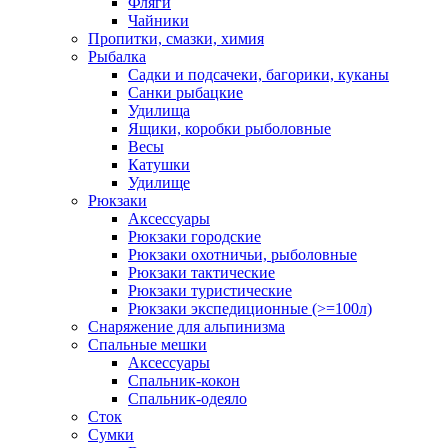
Фляги
Чайники
Пропитки, смазки, химия
Рыбалка
Садки и подсачеки, багорики, куканы
Санки рыбацкие
Удилища
Ящики, коробки рыболовные
Весы
Катушки
Удилище
Рюкзаки
Аксессуары
Рюкзаки городские
Рюкзаки охотничьи, рыболовные
Рюкзаки тактические
Рюкзаки туристические
Рюкзаки экспедиционные (>=100л)
Снаряжение для альпинизма
Спальные мешки
Аксессуары
Спальник-кокон
Спальник-одеяло
Сток
Сумки