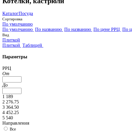
Котелки, кастрюли
Каталог
Посуда
Сортировка
По умолчанию
По умолчанию
По названию
По названию
По цене РРЦ
По 
Вид
Плиткой
Плиткой
Таблицей
Параметры
РРЦ
От
До
1 189
2 276.75
3 364.50
4 452.25
5 540
Направления
Все