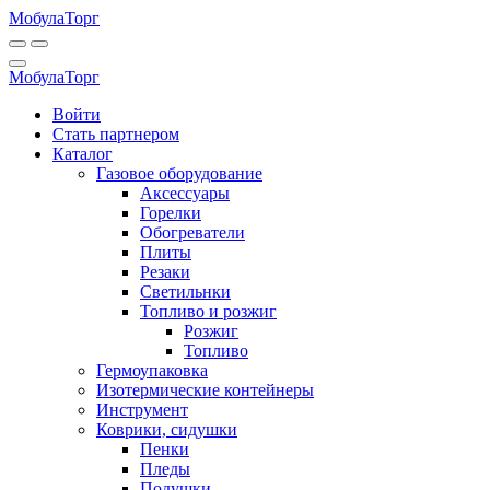
Мобула
Торг
Мобула
Торг
Войти
Стать партнером
Каталог
Газовое оборудование
Аксессуары
Горелки
Обогреватели
Плиты
Резаки
Светильнки
Топливо и розжиг
Розжиг
Топливо
Гермоупаковка
Изотермические контейнеры
Инструмент
Коврики, сидушки
Пенки
Пледы
Подушки