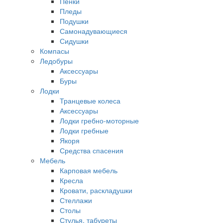
Пенки
Пледы
Подушки
Самонадувающиеся
Сидушки
Компасы
Ледобуры
Аксессуары
Буры
Лодки
Транцевые колеса
Аксессуары
Лодки гребно-моторные
Лодки гребные
Якоря
Средства спасения
Мебель
Карповая мебель
Кресла
Кровати, раскладушки
Стеллажи
Столы
Стулья, табуреты