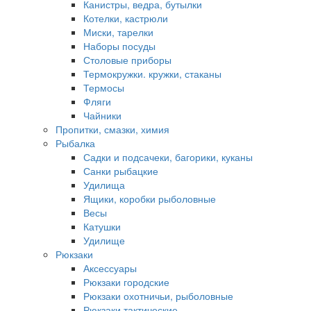
Канистры, ведра, бутылки
Котелки, кастрюли
Миски, тарелки
Наборы посуды
Столовые приборы
Термокружки. кружки, стаканы
Термосы
Фляги
Чайники
Пропитки, смазки, химия
Рыбалка
Садки и подсачеки, багорики, куканы
Санки рыбацкие
Удилища
Ящики, коробки рыболовные
Весы
Катушки
Удилище
Рюкзаки
Аксессуары
Рюкзаки городские
Рюкзаки охотничьи, рыболовные
Рюкзаки тактические