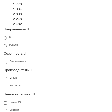
1 778
1 934
2 090
2 246
2 402
Направления
Все
Рыбалка (4)
Сезонность
Всесезонный (4)
Производитель
Mobula (1)
Восток (3)
Ценовой сегмент
Низкий (3)
Средний (1)