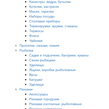
Канистры, ведра, бутылки
Котелки, кастрюли
Миски, тарелки
Наборы посуды
Столовые приборы
Термокружки. кружки, стаканы
Термосы
Фляги
Чайники
Пропитки, смазки, химия
Рыбалка
Садки и подсачеки, багорики, куканы
Санки рыбацкие
Удилища
Ящики, коробки рыболовные
Весы
Катушки
Удилище
Рюкзаки
Аксессуары
Рюкзаки городские
Рюкзаки охотничьи, рыболовные
Рюкзаки тактические