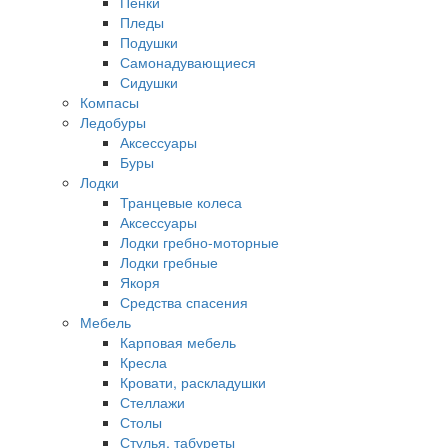
Пенки
Пледы
Подушки
Самонадувающиеся
Сидушки
Компасы
Ледобуры
Аксессуары
Буры
Лодки
Транцевые колеса
Аксессуары
Лодки гребно-моторные
Лодки гребные
Якоря
Средства спасения
Мебель
Карповая мебель
Кресла
Кровати, раскладушки
Стеллажи
Столы
Стулья, табуреты