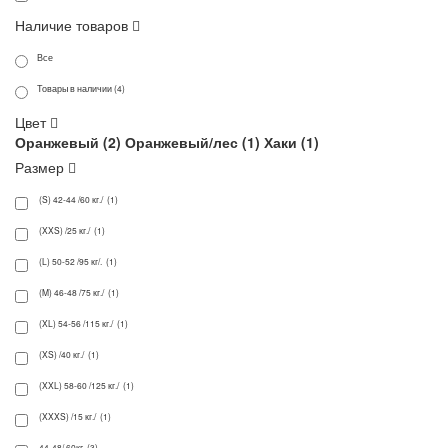
Наличие товаров
Все
Товары в наличии (4)
Цвет
Оранжевый (
2
)
Оранжевый/лес (
1
)
Хаки (
1
)
Размер
(S) 42-44 /60 кг./ (1)
(XXS) /25 кг./ (1)
(L) 50-52 /95 кг/. (1)
(M) 46-48 /75 кг./ (1)
(XL) 54-56 /115 кг./ (1)
(XS) /40 кг./ (1)
(XXL) 58-60 /125 кг./ (1)
(XXXS) /15 кг./ (1)
44-48/ 60кг (3)