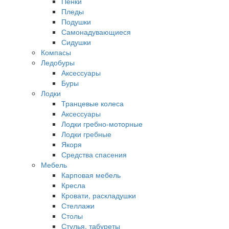
Пенки
Пледы
Подушки
Самонадувающиеся
Сидушки
Компасы
Ледобуры
Аксессуары
Буры
Лодки
Транцевые колеса
Аксессуары
Лодки гребно-моторные
Лодки гребные
Якоря
Средства спасения
Мебель
Карповая мебель
Кресла
Кровати, раскладушки
Стеллажи
Столы
Стулья, табуреты