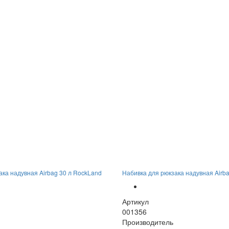
ака надувная Airbag 30 л RockLand
Набивка для рюкзака надувная Airb
Артикул
001356
Производитель