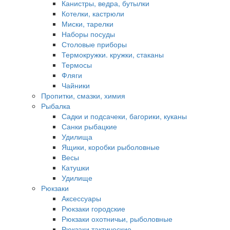
Канистры, ведра, бутылки
Котелки, кастрюли
Миски, тарелки
Наборы посуды
Столовые приборы
Термокружки. кружки, стаканы
Термосы
Фляги
Чайники
Пропитки, смазки, химия
Рыбалка
Садки и подсачеки, багорики, куканы
Санки рыбацкие
Удилища
Ящики, коробки рыболовные
Весы
Катушки
Удилище
Рюкзаки
Аксессуары
Рюкзаки городские
Рюкзаки охотничьи, рыболовные
Рюкзаки тактические