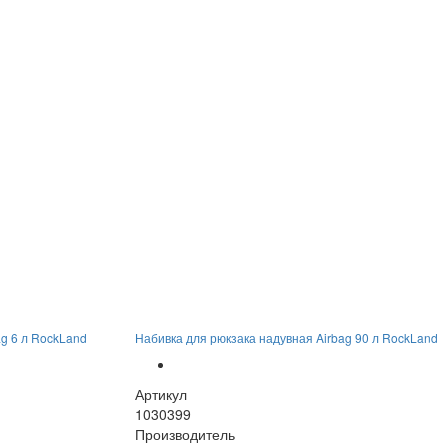
ag 6 л RockLand
Набивка для рюкзака надувная Airbag 90 л RockLand
Артикул
1030399
Производитель