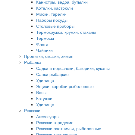
Канистры, ведра, бутылки
Котелки, кастрюли
Миски, тарелки
Наборы посуды
Столовые приборы
Термокружки. кружки, стаканы
Термосы
Фляги
Чайники
Пропитки, смазки, химия
Рыбалка
Садки и подсачеки, багорики, куканы
Санки рыбацкие
Удилища
Ящики, коробки рыболовные
Весы
Катушки
Удилище
Рюкзаки
Аксессуары
Рюкзаки городские
Рюкзаки охотничьи, рыболовные
Рюкзаки тактические