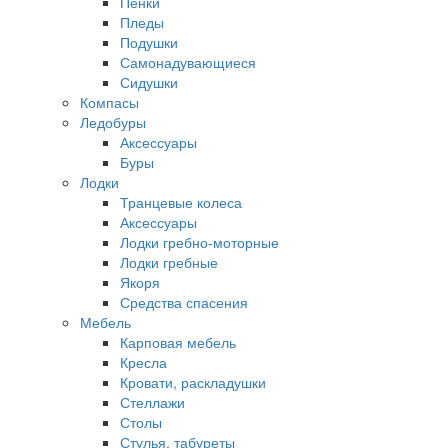
Пенки
Пледы
Подушки
Самонадувающиеся
Сидушки
Компасы
Ледобуры
Аксессуары
Буры
Лодки
Транцевые колеса
Аксессуары
Лодки гребно-моторные
Лодки гребные
Якоря
Средства спасения
Мебель
Карповая мебель
Кресла
Кровати, раскладушки
Стеллажи
Столы
Стулья, табуреты