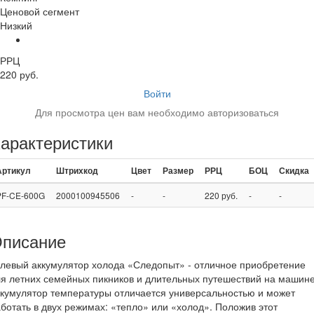
Ценовой сегмент
Низкий
РРЦ
220 руб.
Войти
Для просмотра цен вам необходимо авторизоваться
арактеристики
Артикул
Штрихкод
Цвет
Размер
РРЦ
БОЦ
Скидка
PF-CE-600G
2000100945506
-
-
220 руб.
-
-
писание
левый аккумулятор холода «Следопыт» - отличное приобретение
я летних семейных пикников и длительных путешествий на машин
кумулятор температуры отличается универсальностью и может
ботать в двух режимах: «тепло» или «холод». Положив этот