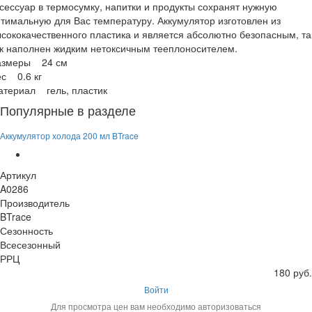
сессуар в термосумку, напитки и продукты сохранят нужную
тимальную для Вас температуру. Аккумулятор изготовлен из
сококачественного пластика и является абсолютно безопасным, та
к наполнен жидким нетоксичным тееплоносителем.
азмеры 24 см
с 0.6 кг
атериал гель, пластик
Популярные в разделе
Аккумулятор холода 200 мл BTrace
Артикул
A0286
Производитель
BTrace
Сезонность
Всесезонный
РРЦ
180 руб.
Войти
Для просмотра цен вам необходимо авторизоваться