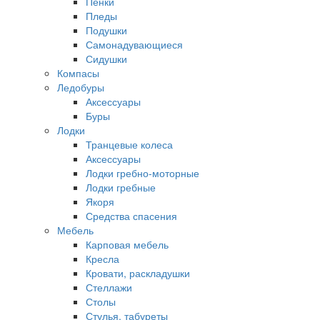
Пенки
Пледы
Подушки
Самонадувающиеся
Сидушки
Компасы
Ледобуры
Аксессуары
Буры
Лодки
Транцевые колеса
Аксессуары
Лодки гребно-моторные
Лодки гребные
Якоря
Средства спасения
Мебель
Карповая мебель
Кресла
Кровати, раскладушки
Стеллажи
Столы
Стулья, табуреты