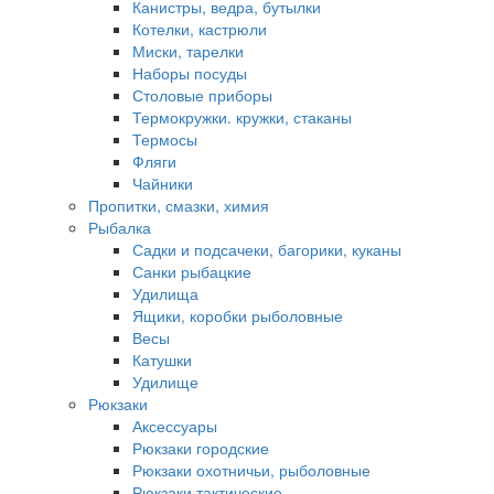
Канистры, ведра, бутылки
Котелки, кастрюли
Миски, тарелки
Наборы посуды
Столовые приборы
Термокружки. кружки, стаканы
Термосы
Фляги
Чайники
Пропитки, смазки, химия
Рыбалка
Садки и подсачеки, багорики, куканы
Санки рыбацкие
Удилища
Ящики, коробки рыболовные
Весы
Катушки
Удилище
Рюкзаки
Аксессуары
Рюкзаки городские
Рюкзаки охотничьи, рыболовные
Рюкзаки тактические