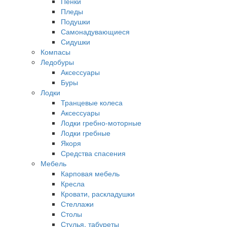
Пенки
Пледы
Подушки
Самонадувающиеся
Сидушки
Компасы
Ледобуры
Аксессуары
Буры
Лодки
Транцевые колеса
Аксессуары
Лодки гребно-моторные
Лодки гребные
Якоря
Средства спасения
Мебель
Карповая мебель
Кресла
Кровати, раскладушки
Стеллажи
Столы
Стулья, табуреты