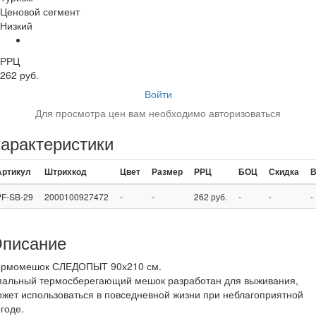
Ценовой сегмент
Низкий
РРЦ
262 руб.
Войти
Для просмотра цен вам необходимо авторизоваться
арактеристики
Артикул
Штрихкод
Цвет
Размер
РРЦ
БОЦ
Скидка
В
PF-SB-29
2000100927472
-
-
262 руб.
-
-
-
писание
ермомешок СЛЕДОПЫТ 90х210 см.
пальный термосберегающий мешок разработан для выживания,
жет использоваться в повседневной жизни при неблагоприятной
годе.