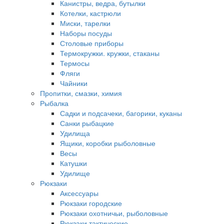
Канистры, ведра, бутылки
Котелки, кастрюли
Миски, тарелки
Наборы посуды
Столовые приборы
Термокружки. кружки, стаканы
Термосы
Фляги
Чайники
Пропитки, смазки, химия
Рыбалка
Садки и подсачеки, багорики, куканы
Санки рыбацкие
Удилища
Ящики, коробки рыболовные
Весы
Катушки
Удилище
Рюкзаки
Аксессуары
Рюкзаки городские
Рюкзаки охотничьи, рыболовные
Рюкзаки тактические