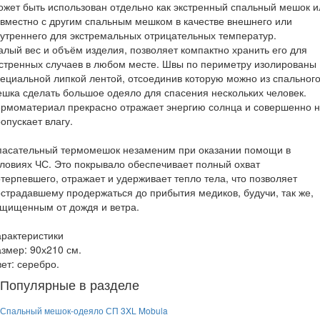
жет быть использован отдельно как экстренный спальный мешок и
вместно с другим спальным мешком в качестве внешнего или
утреннего для экстремальных отрицательных температур.
лый вес и объём изделия, позволяет компактно хранить его для
стренных случаев в любом месте. Швы по периметру изолированы
ециальной липкой лентой, отсоединив которую можно из спальног
шка сделать большое одеяло для спасения нескольких человек.
рмоматериал прекрасно отражает энергию солнца и совершенно 
опускает влагу.
пасательный термомешок незаменим при оказании помощи в
ловиях ЧС. Это покрывало обеспечивает полный охват
терпевшего, отражает и удерживает тепло тела, что позволяет
страдавшему продержаться до прибытия медиков, будучи, так же,
щищенным от дождя и ветра.
рактеристики
змер: 90х210 см.
ет: серебро.
Популярные в разделе
Спальный мешок-одеяло СП 3XL Mobula