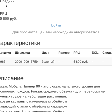
Средний
РРЦ
5 800 руб.
Войти
Для просмотра цен вам необходимо авторизоваться
арактеристики
Артикул
Штрихкод
Цвет
Размер
РРЦ
БОЦ
Скидк
3963
2000100916759
Зеленый
-
5 800 руб.
-
-
писание
кзак Мобула Пионер 80 - это рюкзак начального уровня для
сложных походов. Рюкзак среднего объема - для переноски не
желых грузов на небольшие расстояния.
оковые карманы с изменяемым объёмом
лавающий клапан с объёмным карманом
бус с затяжкой для увеличения объёма