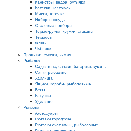
Канистры, ведра, бутылки
Котелки, кастрюли
Миски, тарелки
Наборы посуды
Столовые приборы
Термокружки. кружки, стаканы
Термосы
Фляги
Чайники
Пропитки, смазки, химия
Рыбалка
Садки и подсачеки, багорики, куканы
Санки рыбацкие
Удилища
Ящики, коробки рыболовные
Весы
Катушки
Удилище
Рюкзаки
Аксессуары
Рюкзаки городские
Рюкзаки охотничьи, рыболовные
Рюкзаки тактические