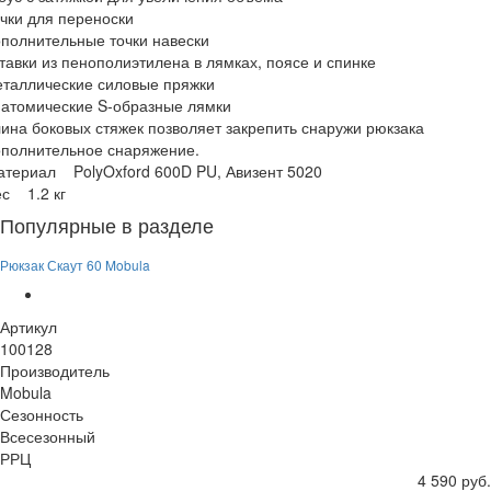
чки для переноски
полнительные точки навески
тавки из пенополиэтилена в лямках, поясе и спинке
еталлические силовые пряжки
натомические S-образные лямки
ина боковых стяжек позволяет закрепить снаружи рюкзака
ополнительное снаряжение.
атериал PolyOxford 600D PU, Авизент 5020
с 1.2 кг
Популярные в разделе
Рюкзак Скаут 60 Mobula
Артикул
100128
Производитель
Mobula
Сезонность
Всесезонный
РРЦ
4 590 руб.