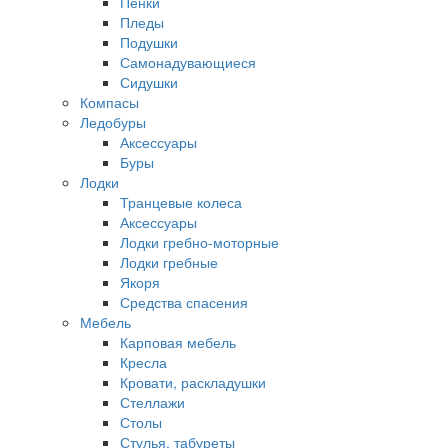
Пенки
Пледы
Подушки
Самонадувающиеся
Сидушки
Компасы
Ледобуры
Аксессуары
Буры
Лодки
Транцевые колеса
Аксессуары
Лодки гребно-моторные
Лодки гребные
Якоря
Средства спасения
Мебель
Карповая мебель
Кресла
Кровати, раскладушки
Стеллажи
Столы
Стулья, табуреты