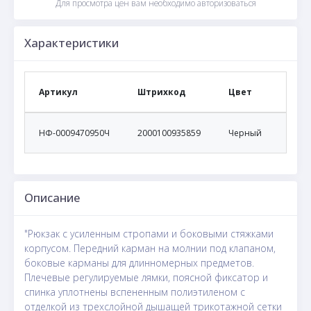
Для просмотра цен вам необходимо авторизоваться
Характеристики
Артикул
Штрихкод
Цвет
Раз
НФ-0009470950Ч
2000100935859
Черный
-
Описание
"Рюкзак с усиленным стропами и боковыми стяжками
корпусом. Передний карман на молнии под клапаном,
боковые карманы для длинномерных предметов.
Плечевые регулируемые лямки, поясной фиксатор и
спинка уплотнены вспененным полиэтиленом с
отделкой из трехслойной дышащей трикотажной сетки