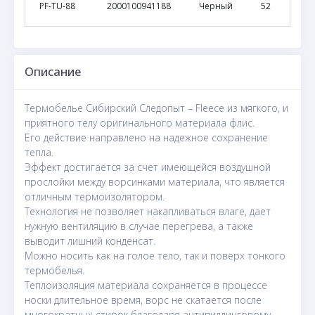
PF-TU-88
2000100941188
Черный
52
Описание
Термобелье Сибирский Следопыт – Fleece из мягкого, и
приятного телу оригинального материала флис.
Его действие направлено на надежное сохранение
тепла.
Эффект достигается за счет имеющейся воздушной
прослойки между ворсинками материала, что является
отличным термоизолятором.
Технология не позволяет накапливаться влаге, дает
нужную вентиляцию в случае перегрева, а также
выводит лишний конденсат.
Можно носить как на голое тело, так и поверх тонкого
термобелья.
Теплоизоляция материала сохраняется в процессе
носки длительное время, ворс не скатается после
многократных стирок благодаря антипиллинговому