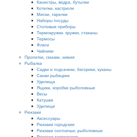
Канистры, ведра, бутылки
Котелки, кастрюли
Миски, тарелки
Наборы посуды
Столовые приборы
Термокружки. кружки, стаканы
Термосы
Фляги
Чайники
Пропитки, смазки, химия
Рыбалка
Садки и подсачеки, багорики, куканы
Санки рыбацкие
Удилища
Ящики, коробки рыболовные
Весы
Катушки
Удилище
Рюкзаки
Аксессуары
Рюкзаки городские
Рюкзаки охотничьи, рыболовные
Рюкзаки тактические