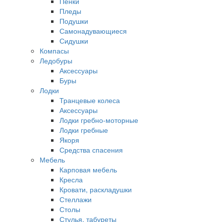
Пенки
Пледы
Подушки
Самонадувающиеся
Сидушки
Компасы
Ледобуры
Аксессуары
Буры
Лодки
Транцевые колеса
Аксессуары
Лодки гребно-моторные
Лодки гребные
Якоря
Средства спасения
Мебель
Карповая мебель
Кресла
Кровати, раскладушки
Стеллажи
Столы
Стулья, табуреты