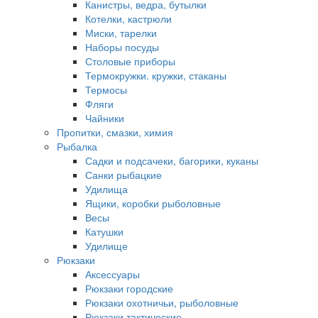
Канистры, ведра, бутылки
Котелки, кастрюли
Миски, тарелки
Наборы посуды
Столовые приборы
Термокружки. кружки, стаканы
Термосы
Фляги
Чайники
Пропитки, смазки, химия
Рыбалка
Садки и подсачеки, багорики, куканы
Санки рыбацкие
Удилища
Ящики, коробки рыболовные
Весы
Катушки
Удилище
Рюкзаки
Аксессуары
Рюкзаки городские
Рюкзаки охотничьи, рыболовные
Рюкзаки тактические