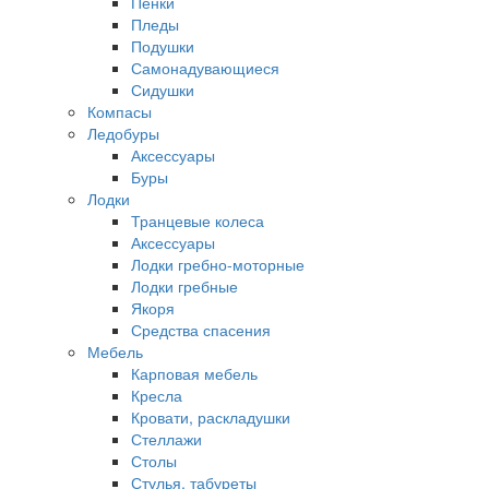
Пенки
Пледы
Подушки
Самонадувающиеся
Сидушки
Компасы
Ледобуры
Аксессуары
Буры
Лодки
Транцевые колеса
Аксессуары
Лодки гребно-моторные
Лодки гребные
Якоря
Средства спасения
Мебель
Карповая мебель
Кресла
Кровати, раскладушки
Стеллажи
Столы
Стулья, табуреты