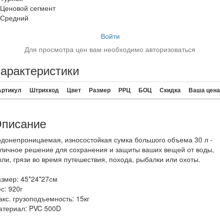
Ценовой сегмент
Средний
Войти
Для просмотра цен вам необходимо авторизоваться
арактеристики
Артикул
Штрихкод
Цвет
Размер
РРЦ
БОЦ
Скидка
Ваша цена
писание
донепроницаемая, износостойкая сумка большого объема 30 л -
личное решение для сохранения и защиты ваших вещей от воды,
ли, грязи во время путешествия, похода, рыбалки или охоты.
змер: 45*24*27см
с: 920г
кс. грузоподъемность: 15кг
атериал: PVC 500D