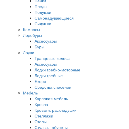
Пенки
Пледы
Подушки
Самонадувающиеся
Сидушки
Компасы
Ледобуры
Аксессуары
Буры
Лодки
Транцевые колеса
Аксессуары
Лодки гребно-моторные
Лодки гребные
Якоря
Средства спасения
Мебель
Карповая мебель
Кресла
Кровати, раскладушки
Стеллажи
Столы
Стулья, табуреты