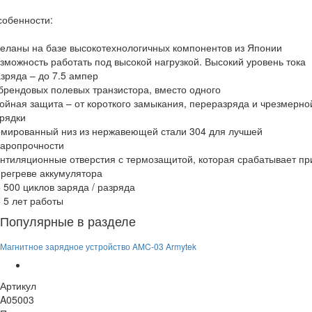
собенности:
еланы на базе высокотехнологичных компонентов из Японии
зможность работать под высокой нагрузкой. Высокий уровень тока
зряда – до 7.5 ампер
брендовых полевых транзистора, вместо одного
ойная защита – от короткого замыкания, переразряда и чрезмерно
рядки
рмированный низ из нержавеющей стали 304 для лучшей
даропрочности
нтиляционные отверстия с термозащитой, которая срабатывает пр
регреве аккумулятора
 500 циклов заряда / разряда
 5 лет работы
Популярные в разделе
Магнитное зарядное устройство AMC-03 Armytek
Артикул
A05003