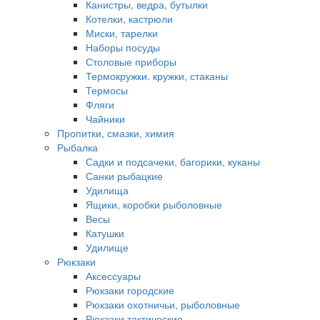
Канистры, ведра, бутылки
Котелки, кастрюли
Миски, тарелки
Наборы посуды
Столовые приборы
Термокружки. кружки, стаканы
Термосы
Фляги
Чайники
Пропитки, смазки, химия
Рыбалка
Садки и подсачеки, багорики, куканы
Санки рыбацкие
Удилища
Ящики, коробки рыболовные
Весы
Катушки
Удилище
Рюкзаки
Аксессуары
Рюкзаки городские
Рюкзаки охотничьи, рыболовные
Рюкзаки тактические