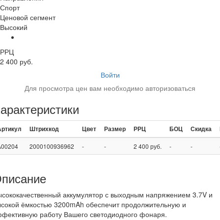
Спорт
Ценовой сегмент
Высокий
РРЦ
2 400 руб.
Войти
Для просмотра цен вам необходимо авторизоваться
арактеристики
Артикул
Штрихкод
Цвет
Размер
РРЦ
БОЦ
Скидка
A00204
2000100936962
-
-
2 400 руб.
-
-
писание
сококачественный аккумулятор с выходным напряжением 3.7V и
ысокой ёмкостью 3200mAh обеспечит продолжительную и
ффективную работу Вашего светодиодного фонаря.