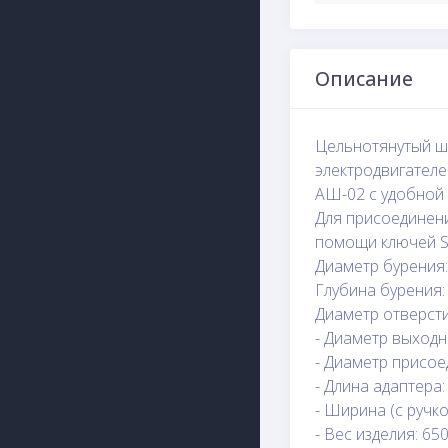
Описание
Цельнотянутый ш
электродвигателе
АШ-02 с удобной 
Для присоединени
помощи ключей S6
Диаметр бурения:
Глубина бурения: 
Диаметр отверсти
- Диаметр выходн
- Диаметр присое
- Длина адаптера:
- Ширина (с ручко
- Вес изделия: 650 