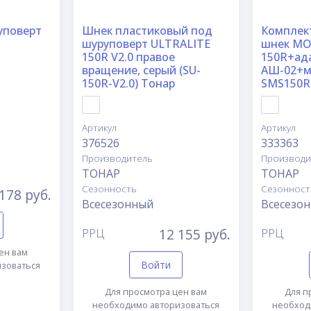
уповерт
Шнек пластиковый под
Комплек
шуруповерт ULTRALITE
шнек M
150R V2.0 правое
150R+ад
вращение, серый (SU-
АШ-02+м
150R-V2.0) Тонар
SMS150R
Артикул
Артикул
376526
333363
Производитель
Производи
ТОНАР
ТОНАР
Сезонность
Сезонност
178 руб.
Всесезонный
Всесезо
12 155 руб.
РРЦ
РРЦ
ен вам
Войти
зоваться
Для просмотра цен вам
Для п
необходимо авторизоваться
необход