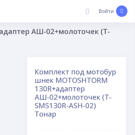
Войти
даптер АШ-02+молоточек (T-
Комплект под мотобур
шнек MOTOSHTORM
130R+адаптер
АШ-02+молоточек (T-
SMS130R-ASH-02)
Тонар