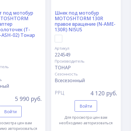
т под мотобур
Шнек под мотобур
OTOSHTORM
MOTOSHTORM 130R
аптер
правое вращение (N-AME-
олоточек (T-
130R) NISUS
-ASH-02) Тонар
Артикул
224549
Производитель
тель
ТОНАР
Сезонность
ь
Всесезонный
нный
4 120 руб.
РРЦ
5 990 руб.
Войти
Войти
Для просмотра цен вам
росмотра цен вам
необходимо авторизоваться
имо авторизоваться