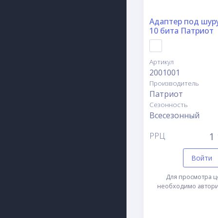
Адаптер под шур
10 бита Патриот
Артикул
2001001
Производитель
Патриот
Сезонность
Всесезонный
1 
РРЦ
Войти
Для просмотра ц
необходимо автори