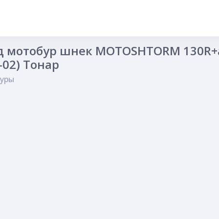
д мотобур шнек MOTOSHTORM 130R+а
02) Тонар
уры