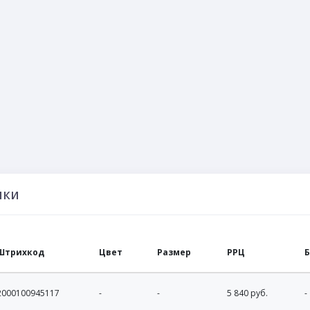
ики
Штрихкод
Цвет
Размер
РРЦ
2000100945117
-
-
5 840 руб.
-