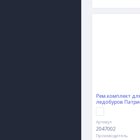
Рем.комплект дл
ледобуров Патри
Артикул
2047002
Производитель