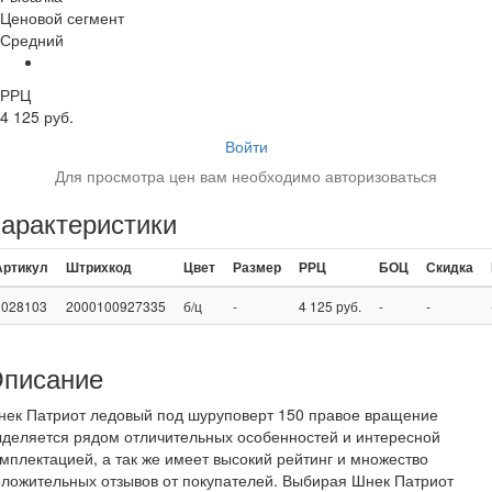
Ценовой сегмент
Средний
РРЦ
4 125 руб.
Войти
Для просмотра цен вам необходимо авторизоваться
арактеристики
Артикул
Штрихкод
Цвет
Размер
РРЦ
БОЦ
Скидка
1028103
2000100927335
б/ц
-
4 125 руб.
-
-
писание
нек Патриот ледовый под шуруповерт 150 правое вращение
деляется рядом отличительных особенностей и интересной
мплектацией, а так же имеет высокий рейтинг и множество
ложительных отзывов от покупателей. Выбирая Шнек Патриот