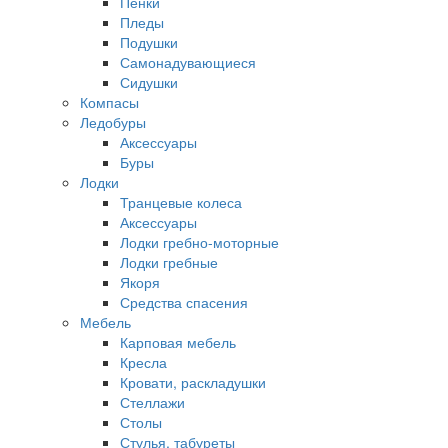
Пенки
Пледы
Подушки
Самонадувающиеся
Сидушки
Компасы
Ледобуры
Аксессуары
Буры
Лодки
Транцевые колеса
Аксессуары
Лодки гребно-моторные
Лодки гребные
Якоря
Средства спасения
Мебель
Карповая мебель
Кресла
Кровати, раскладушки
Стеллажи
Столы
Стулья, табуреты