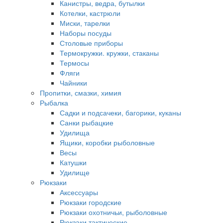
Канистры, ведра, бутылки
Котелки, кастрюли
Миски, тарелки
Наборы посуды
Столовые приборы
Термокружки. кружки, стаканы
Термосы
Фляги
Чайники
Пропитки, смазки, химия
Рыбалка
Садки и подсачеки, багорики, куканы
Санки рыбацкие
Удилища
Ящики, коробки рыболовные
Весы
Катушки
Удилище
Рюкзаки
Аксессуары
Рюкзаки городские
Рюкзаки охотничьи, рыболовные
Рюкзаки тактические