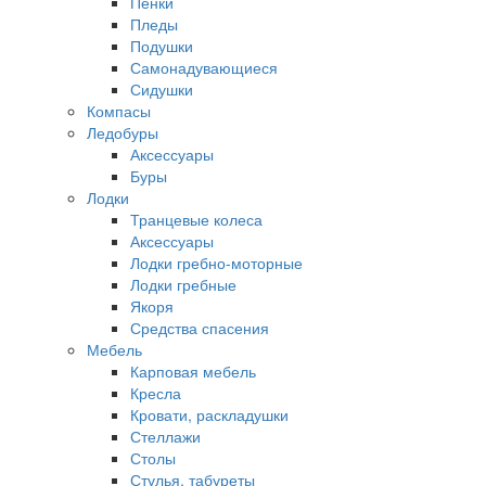
Пенки
Пледы
Подушки
Самонадувающиеся
Сидушки
Компасы
Ледобуры
Аксессуары
Буры
Лодки
Транцевые колеса
Аксессуары
Лодки гребно-моторные
Лодки гребные
Якоря
Средства спасения
Мебель
Карповая мебель
Кресла
Кровати, раскладушки
Стеллажи
Столы
Стулья, табуреты