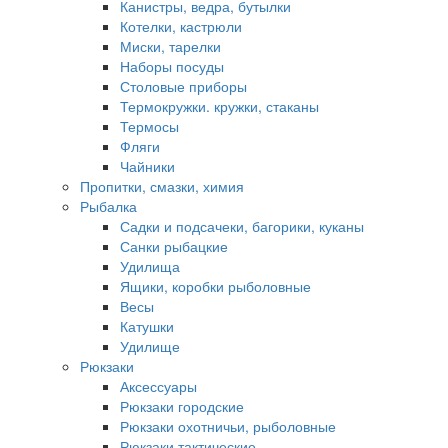
Канистры, ведра, бутылки
Котелки, кастрюли
Миски, тарелки
Наборы посуды
Столовые приборы
Термокружки. кружки, стаканы
Термосы
Фляги
Чайники
Пропитки, смазки, химия
Рыбалка
Садки и подсачеки, багорики, куканы
Санки рыбацкие
Удилища
Ящики, коробки рыболовные
Весы
Катушки
Удилище
Рюкзаки
Аксессуары
Рюкзаки городские
Рюкзаки охотничьи, рыболовные
Рюкзаки тактические