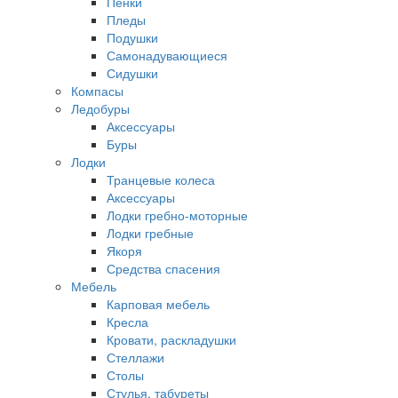
Пенки
Пледы
Подушки
Самонадувающиеся
Сидушки
Компасы
Ледобуры
Аксессуары
Буры
Лодки
Транцевые колеса
Аксессуары
Лодки гребно-моторные
Лодки гребные
Якоря
Средства спасения
Мебель
Карповая мебель
Кресла
Кровати, раскладушки
Стеллажи
Столы
Стулья, табуреты