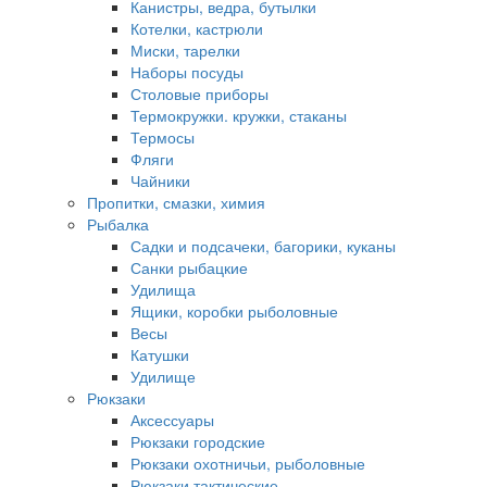
Канистры, ведра, бутылки
Котелки, кастрюли
Миски, тарелки
Наборы посуды
Столовые приборы
Термокружки. кружки, стаканы
Термосы
Фляги
Чайники
Пропитки, смазки, химия
Рыбалка
Садки и подсачеки, багорики, куканы
Санки рыбацкие
Удилища
Ящики, коробки рыболовные
Весы
Катушки
Удилище
Рюкзаки
Аксессуары
Рюкзаки городские
Рюкзаки охотничьи, рыболовные
Рюкзаки тактические