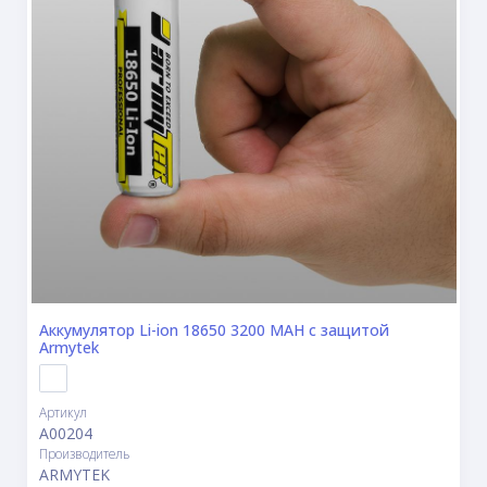
Аккумулятор Li-ion 18650 3200 MAH с защитой
Armytek
Артикул
A00204
Производитель
ARMYTEK